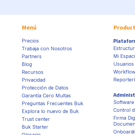
Menú
Produc
Platafo
Precios
Estructur
Trabaja con Nosotros
Mi Espac
Partners
Usuarios 
Blog
Workflo
Recursos
Reporter
Privacidad
Protección de Datos
Administ
Garantía Cero Multas
Software
Preguntas Frecuentes Buk
Control d
Explora lo nuevo de Buk
Firma Dig
Trust center
Documen
Buk Starter
Onboardi
Glosario