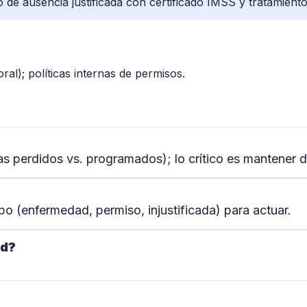
de ausencia justificada con certificado IMSS y tratamiento e
ral); políticas internas de permisos.
s perdidos vs. programados); lo crítico es mantener d
ipo (enfermedad, permiso, injustificada) para actuar.
ad?