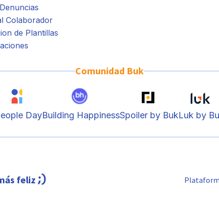
 Denuncias
al Colaborador
ion de Plantillas
aciones
Comunidad Buk
eople Day
Building Happiness
Spoiler by Buk
Luk by B
más feliz
Plataform