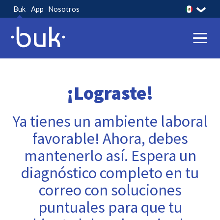
Buk
App
Nosotros
CHILE
COLOMBIA
PERÚ
MEXICO
¡Lograste!
Ya tienes un ambiente laboral
favorable! Ahora, debes
mantenerlo así. Espera un
diagnóstico completo en tu
correo con soluciones
puntuales para que tu