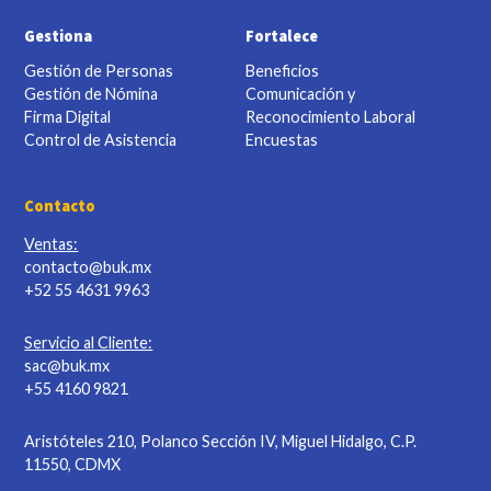
Soluciones
Atrae
Potencia
Reclutamiento y Selección
Evaluación del Desempeño
Onboarding
Capacitaciones
Gestiona
Fortalece
Gestión de Personas
Beneficios
Gestión de Nómina
Comunicación y
Firma Digital
Reconocimiento Laboral
Control de Asistencia
Encuestas
Contacto
Ventas:
contacto@buk.mx
+52 55 4631 9963