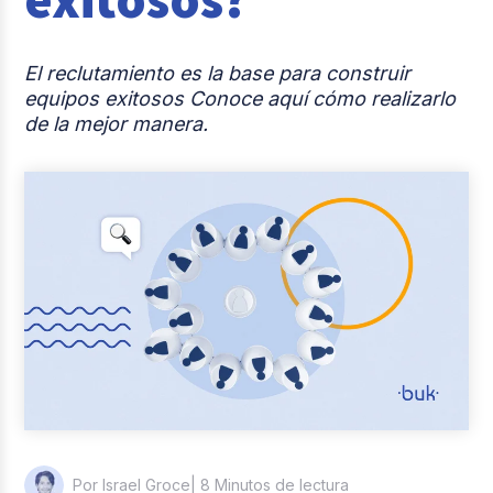
Casos de éxito
El reclutamiento es la base para construir
Actualidad laboral
equipos exitosos Conoce aquí cómo realizarlo
de la mejor manera.
| 8 Minutos de lectura
Por Israel Groce