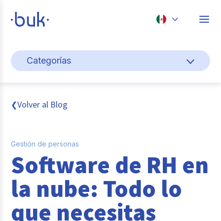
Chile
Categorías
Colombia
Gestión de personas
Perú
México
Cultura y bienestar laboral
Volver al Blog
❮
Brasil
Pago de nómina
Gestión de personas
Transformación digital
Software de RH en
Tendencias y data
la nube: Todo lo
Novedades
que necesitas
Entrevistas con expertos