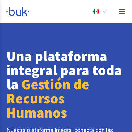
Chile
Colombia
Perú
Una plataforma
México
integral para toda
Brasil
la
Gestión de
Recursos
Humanos
Nuestra plataforma integral conecta con las