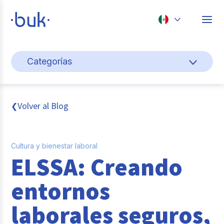
Chile
Categorías
Colombia
Gestión de personas
Perú
México
Cultura y bienestar laboral
Volver al Blog
❮
Brasil
Pago de nómina
Cultura y bienestar laboral
Transformación digital
ELSSA: Creando
Tendencias y data
entornos
Novedades
laborales seguros,
Entrevistas con expertos