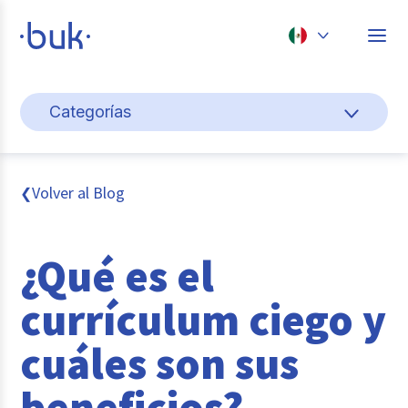
Chile
Categorías
Colombia
Gestión de personas
Perú
México
Cultura y bienestar laboral
Volver al Blog
❮
Brasil
Pago de nómina
¿Qué es el
Transformación digital
currículum ciego y
Tendencias y data
cuáles son sus
Novedades
beneficios?
Entrevistas con expertos