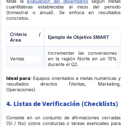
Mide la
evaluación del desempeño
según metas
cuantitativas establecidas al inicio del periodo
(trimestral o anual). Se enfoca en resultados
concretos.
Criterio /
Ejemplo de Objetivo SMART
Área
Incrementar las conversiones
Ventas
en la región Norte en un 15%
durante el Q2.
Reducir el tiempo medio de
Ideal para
:
Equipos orientados a metas numéricas y
Reclutamiento
contratación (Time-to-Hire) de
resultados directos (Ventas, Marketing,
45 a 30 días.
Operaciones).
4. Listas de Verificación (Checklists)
Consiste en un conjunto de afirmaciones cerradas
(Sí / No) sobre conductas o tareas esenciales para