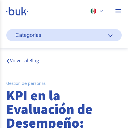
Chile
Categorías
Colombia
Gestión de personas
Perú
México
Cultura y bienestar laboral
Volver al Blog
❮
Brasil
Pago de nómina
Gestión de personas
Transformación digital
KPI en la
Tendencias y data
Evaluación de
Novedades
Desempeño:
Entrevistas con expertos