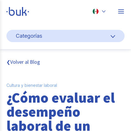
Chile
Categorías
Colombia
Gestión de personas
Perú
México
Cultura y bienestar laboral
Volver al Blog
❮
Brasil
Pago de nómina
Cultura y bienestar laboral
Transformación digital
¿Cómo evaluar el
Tendencias y data
desempeño
Novedades
laboral de un
Entrevistas con expertos