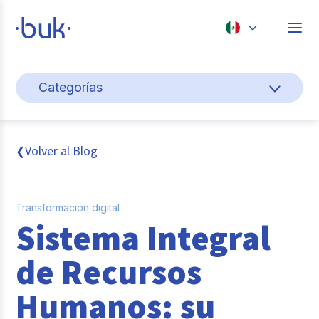
Chile
Categorías
Colombia
Gestión de personas
Perú
México
Cultura y bienestar laboral
Volver al Blog
❮
Brasil
Pago de nómina
Transformación digital
Transformación digital
Sistema Integral
Tendencias y data
de Recursos
Novedades
Humanos: su
Entrevistas con expertos