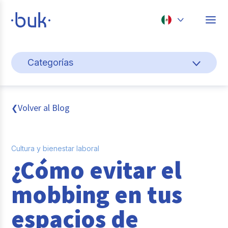
Chile
Categorías
Colombia
Gestión de personas
Perú
México
Cultura y bienestar laboral
Volver al Blog
❮
Brasil
Pago de nómina
Cultura y bienestar laboral
Transformación digital
¿Cómo evitar el
Tendencias y data
mobbing en tus
Novedades
espacios de
Entrevistas con expertos