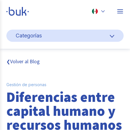
Chile
Categorías
Colombia
Gestión de personas
Perú
México
Cultura y bienestar laboral
Volver al Blog
❮
Brasil
Pago de nómina
Gestión de personas
Transformación digital
Diferencias entre
Tendencias y data
capital humano y
Novedades
recursos humanos
Entrevistas con expertos