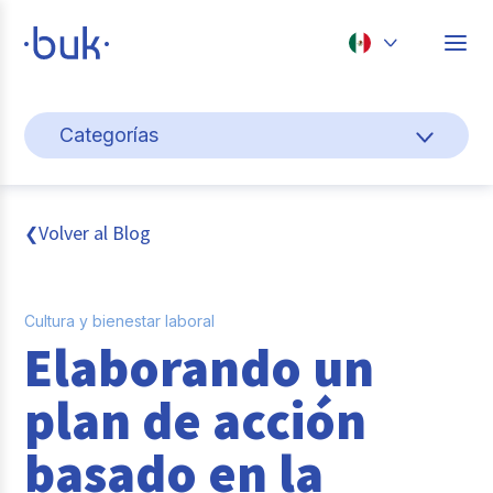
Chile
Categorías
Colombia
Gestión de personas
Perú
México
Cultura y bienestar laboral
Volver al Blog
❮
Brasil
Pago de nómina
Cultura y bienestar laboral
Transformación digital
Elaborando un
Tendencias y data
plan de acción
Novedades
basado en la
Entrevistas con expertos