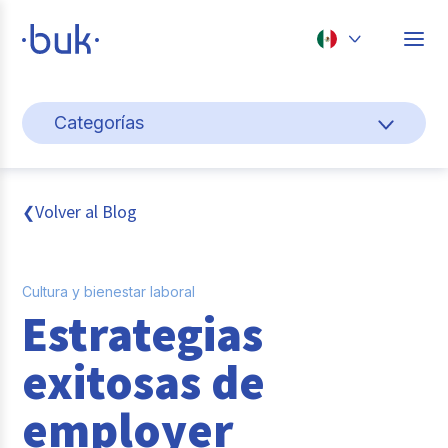
Chile
Categorías
Colombia
Gestión de personas
Perú
México
Cultura y bienestar laboral
Volver al Blog
❮
Brasil
Pago de nómina
Cultura y bienestar laboral
Transformación digital
Estrategias
Tendencias y data
exitosas de
Novedades
employer
Entrevistas con expertos