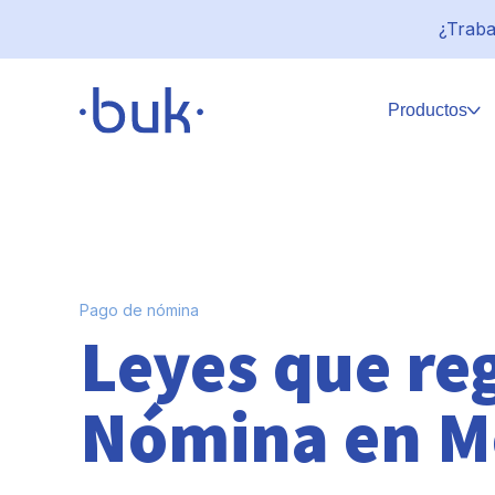
¿Traba
Productos
Pago de nómina
Leyes que re
Nómina en M