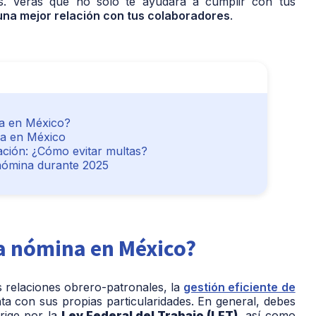
. Verás que no solo te ayudará a cumplir con tus
una mejor relación con tus colaboradores
.
a en México?
na en México
lación: ¿Cómo evitar multas?
 nómina durante 2025
a nómina en México?
relaciones obrero-patronales, la
gestión eficiente de
a con sus propias particularidades. En general, debes
 rige por la
Ley Federal del Trabajo (LFT)
, así como