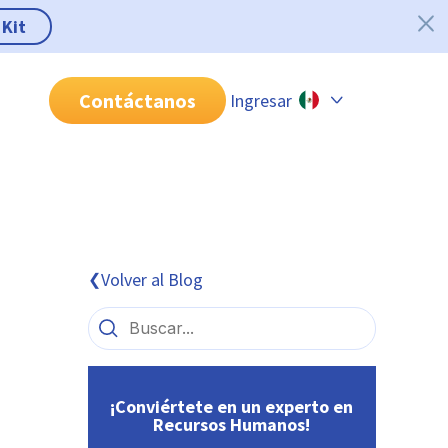
 Kit
Contáctanos
Ingresar
Chile
Colombia
Perú
México
Volver al Blog
❮
Brasil
¡Conviértete en un experto en
Recursos Humanos!