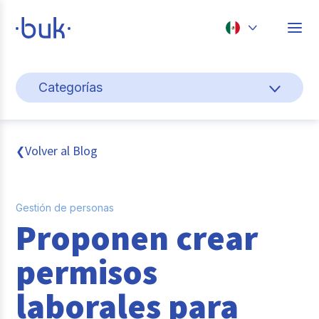
Chile
Categorías
Colombia
Gestión de personas
Perú
México
Cultura y bienestar laboral
Volver al Blog
❮
Brasil
Pago de nómina
Gestión de personas
Transformación digital
Proponen crear
Tendencias y data
permisos
Novedades
laborales para
Entrevistas con expertos