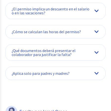
propuesta
¿El permiso implica un descuento en el salario
o en las vacaciones?
¿Cómo se calculan las horas del permiso?
con goce de sueldo
¿Qué documentos deberá presentar el
16 horas por ciclo escolar
colaborador para justificar la falta?
4 horas
por evento
4
ocasiones por año
¿Aplica solo para padres y madres?
aviso previo
menores a su
cargo