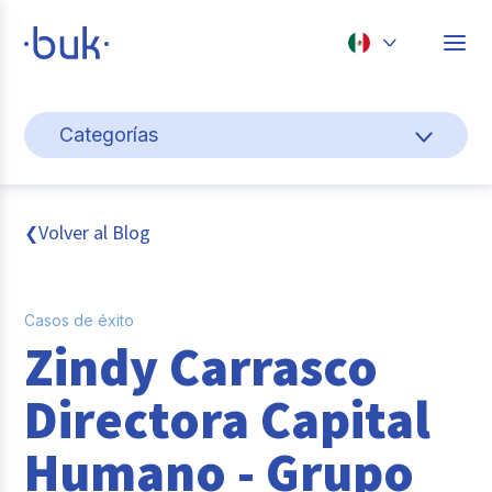
Chile
Categorías
Colombia
Gestión de personas
Perú
México
Cultura y bienestar laboral
Volver al Blog
❮
Brasil
Pago de nómina
Casos de éxito
Transformación digital
Zindy Carrasco
Tendencias y data
Directora Capital
Novedades
Humano - Grupo
Entrevistas con expertos