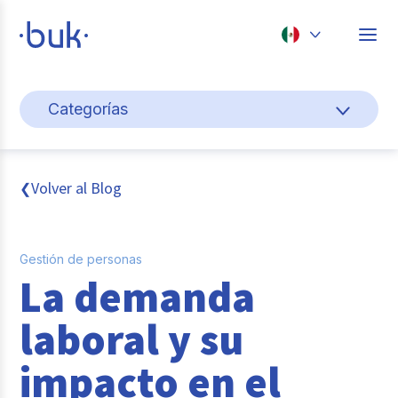
Chile
Categorías
Colombia
Gestión de personas
Perú
México
Cultura y bienestar laboral
Volver al Blog
❮
Brasil
Pago de nómina
Gestión de personas
Transformación digital
La demanda
Tendencias y data
laboral y su
Novedades
impacto en el
Entrevistas con expertos