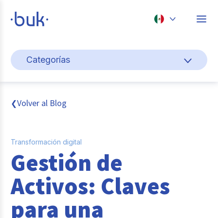
Chile
Categorías
Colombia
Gestión de personas
Perú
México
Cultura y bienestar laboral
Volver al Blog
❮
Brasil
Pago de nómina
Transformación digital
Transformación digital
Gestión de
Tendencias y data
Activos: Claves
Novedades
para una
Entrevistas con expertos