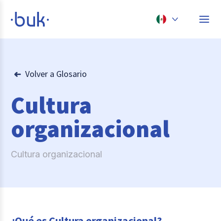
Chile
Colombia
Volver a Glosario
Perú
Cultura
México
organizacional
Brasil
Cultura organizacional
¿Qué es Cultura organizacional?