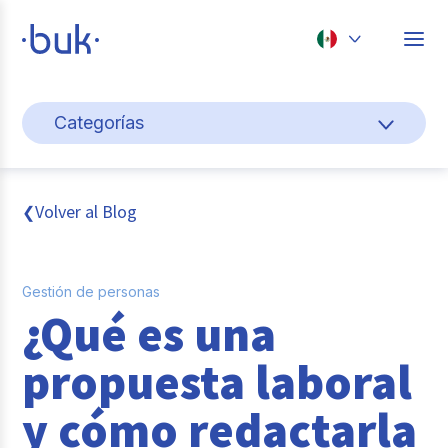
Chile
Categorías
Colombia
Gestión de personas
Perú
México
Cultura y bienestar laboral
Volver al Blog
❮
Brasil
Pago de nómina
Gestión de personas
Transformación digital
¿Qué es una
Tendencias y data
propuesta laboral
Novedades
y cómo redactarla
Entrevistas con expertos