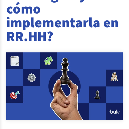
cómo
Casos de éxito
implementarla en
Actualidad laboral
RR.HH?