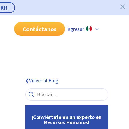
 Kit
Contáctanos
Ingresar
Chile
Colombia
Perú
México
Volver al Blog
❮
Brasil
¡Conviértete en un experto en
Recursos Humanos!