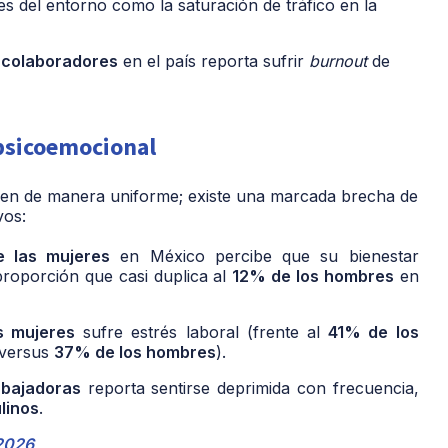
es del entorno como la saturación de tráfico en la
 colaboradores
en el país reporta sufrir
burnout
de
 psicoemocional
buyen de manera uniforme; existe una marcada brecha de
vos:
 las mujeres
en México percibe que su bienestar
roporción que casi duplica al
12% de los hombres
en
s mujeres
sufre estrés laboral (frente al
41% de los
versus
37% de los hombres
).
abajadoras
reporta sentirse deprimida con frecuencia,
linos
.
 2026