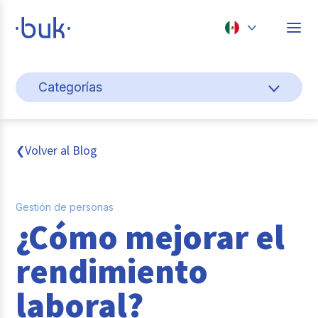
Chile
Categorías
Colombia
Gestión de personas
Perú
México
Cultura y bienestar laboral
Volver al Blog
❮
Brasil
Pago de nómina
Gestión de personas
Transformación digital
¿Cómo mejorar el
Tendencias y data
rendimiento
Novedades
laboral?
Entrevistas con expertos