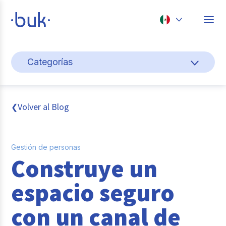
Chile
Categorías
Colombia
Gestión de personas
Perú
México
Cultura y bienestar laboral
Volver al Blog
❮
Brasil
Pago de nómina
Gestión de personas
Transformación digital
Construye un
Tendencias y data
espacio seguro
Novedades
con un canal de
Entrevistas con expertos