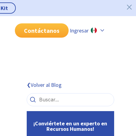
 Kit
Contáctanos
Ingresar
Chile
Colombia
Perú
México
Volver al Blog
❮
Brasil
¡Conviértete en un experto en
Recursos Humanos!