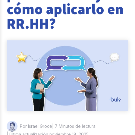
cómo aplicarlo en
Casos de éxito
RR.HH?
Actualidad laboral
| 7 Minutos de lectura
Por Israel Groce
| Última actualización noviembre 18, 2025