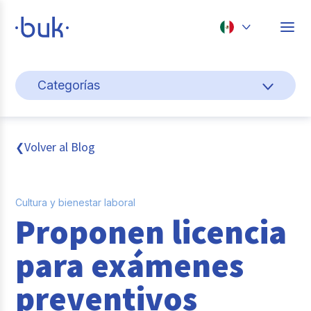
Chile
Categorías
Colombia
Gestión de personas
Perú
México
Cultura y bienestar laboral
Volver al Blog
❮
Brasil
Pago de nómina
Cultura y bienestar laboral
Transformación digital
Proponen licencia
Tendencias y data
para exámenes
Novedades
preventivos
Entrevistas con expertos