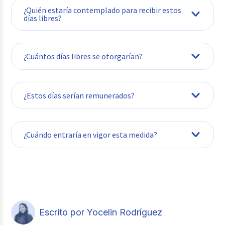
¿Quién estaría contemplado para recibir estos
días libres?
¿Cuántos días libres se otorgarían?
Hasta ahora se ha hablado de otorgar dos
¿Estos días serían remunerados?
días, sin embargo esto también puede estar
sujeto a cambios.
La propuesta busca que se trate de
¿Cuándo entraría en vigor esta medida?
permisos con goce de sueldo, aunque esto
está sujeto a la regulación final que se
apruebe.
Escrito por Yocelin Rodríguez