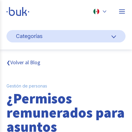
Chile
Categorías
Colombia
Gestión de personas
Perú
México
Cultura y bienestar laboral
Volver al Blog
❮
Brasil
Pago de nómina
Gestión de personas
Transformación digital
¿Permisos
Tendencias y data
remunerados para
Novedades
asuntos
Entrevistas con expertos