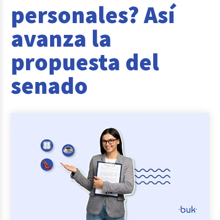
personales? Así
Casos de éxito
avanza la
Actualidad laboral
propuesta del
senado