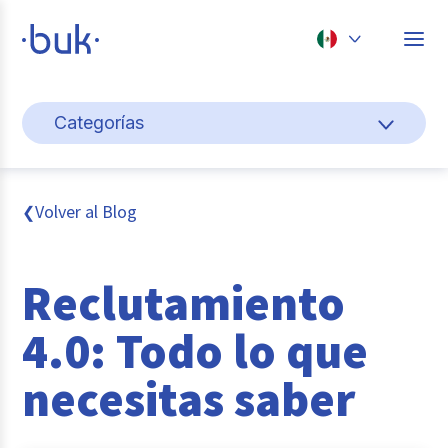
Chile
Categorías
Colombia
Gestión de personas
Perú
México
Cultura y bienestar laboral
Volver al Blog
❮
Brasil
Pago de nómina
Reclutamiento
Transformación digital
4.0: Todo lo que
Tendencias y data
necesitas saber
Novedades
Entrevistas con expertos