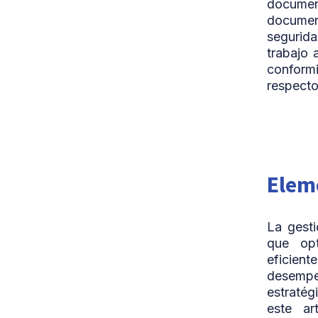
documen
document
segurida
trabajo 
conformi
respecto
Elem
La gest
que opt
eficie
desempeñ
estratég
este ar