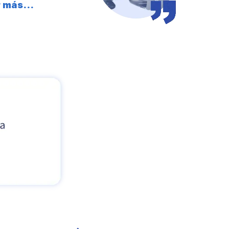
 más...