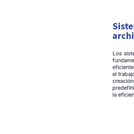
Sist
arch
Los sist
fundame
eficient
el traba
creación
predefin
la efici