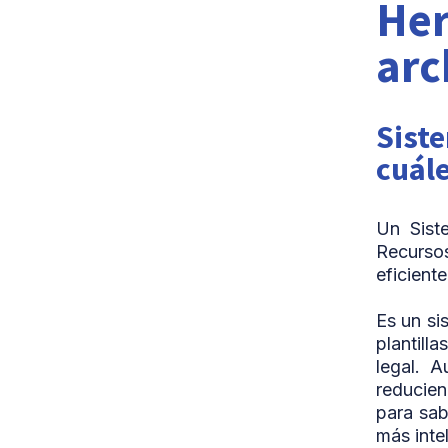
Her
arc
Sist
cuále
Un Sist
Recurso
eficiente
Es un si
plantill
legal. 
reducien
para sab
más inte