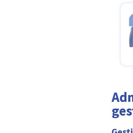
Adm
ges
Gest