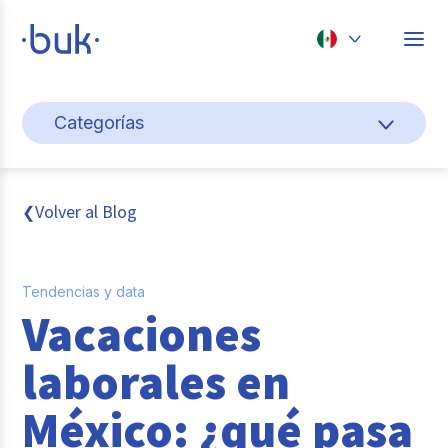
Chile
Categorías
Colombia
Gestión de personas
Perú
México
Cultura y bienestar laboral
Volver al Blog
❮
Brasil
Pago de nómina
Tendencias y data
Transformación digital
Vacaciones
Tendencias y data
laborales en
Novedades
México: ¿qué pasa
Entrevistas con expertos