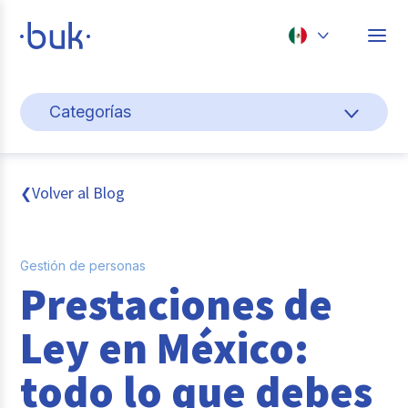
Chile
Categorías
Colombia
Gestión de personas
Perú
México
Cultura y bienestar laboral
Volver al Blog
❮
Brasil
Pago de nómina
Gestión de personas
Transformación digital
Prestaciones de
Tendencias y data
Ley en México:
Novedades
todo lo que debes
Entrevistas con expertos