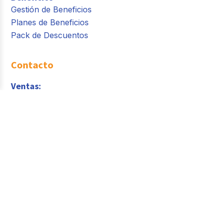
Gestión de Beneficios
Planes de Beneficios
Pack de Descuentos
Contacto
Ventas:
contacto@buk.mx
WhatsApp
Servicio al Cliente
sac@buk.mx
+52 55 4160 9821
Av. Ejército Nacional Mexicano 350, Chapultepec
Morales, Polanco V Secc, Miguel Hidalgo, 11560
Ciudad de México