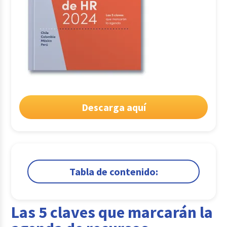
Descarga aquí
Tabla de contenido:
1.
Las 5 claves que marcarán la agenda de
recursos humanos
Las 5 claves que marcarán la
Comparte