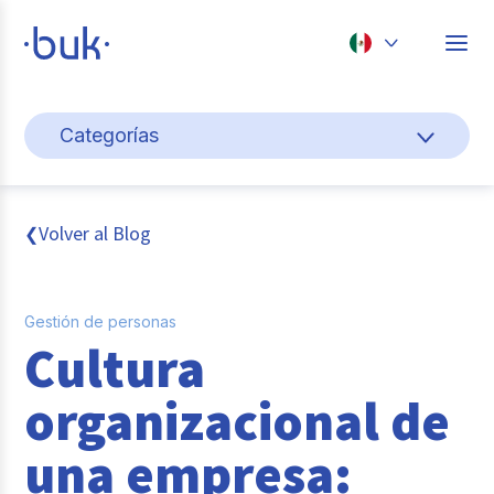
Chile
Categorías
Colombia
Gestión de personas
Perú
México
Cultura y bienestar laboral
Volver al Blog
❮
Brasil
Pago de nómina
Gestión de personas
Transformación digital
Cultura
Tendencias y data
organizacional de
Novedades
una empresa:
Entrevistas con expertos