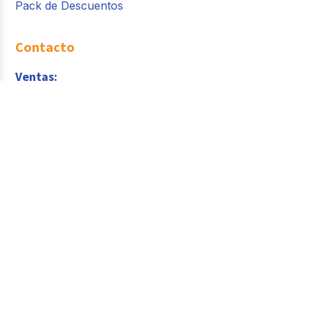
Pack de Descuentos
Contacto
Ventas:
contacto@buk.mx
WhatsApp
Servicio al Cliente
sac@buk.mx
+52 55 4160 9821
Av. Ejército Nacional Mexicano 350, Chapultepec
Morales, Polanco V Secc, Miguel Hidalgo, 11560
Ciudad de México