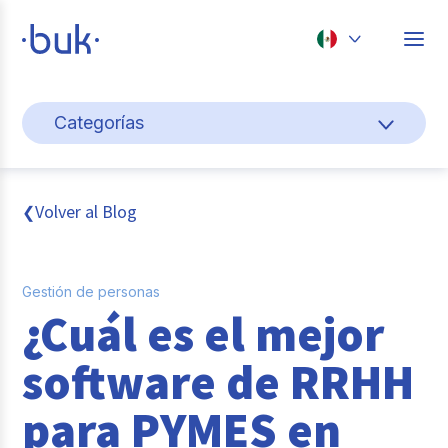
Chile
Categorías
Colombia
Gestión de personas
Perú
México
Cultura y bienestar laboral
Volver al Blog
❮
Brasil
Pago de nómina
Gestión de personas
Transformación digital
¿Cuál es el mejor
Tendencias y data
software de RRHH
Novedades
para PYMES en
Entrevistas con expertos