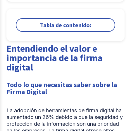
Tabla de contenido:
1.
Entendiendo el valor e importancia de la firma
digital
Entendiendo el valor e
2.
Aplicando la firma digital en tu
importancia de la firma
organización
digital
3.
La gestión digital de documentos y su impacto
en las empresas
Todo lo que necesitas saber sobre la
4.
Implementando la tecnología de gestión
Firma Digital
documental
Comparte
La adopción de herramientas de firma digital ha
aumentado un 26% debido a que la seguridad y
protección de la información son una prioridad
en las empresas. La firma digital ofrece altos