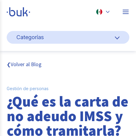
Chile
Categorías
Colombia
Gestión de personas
Perú
México
Cultura y bienestar laboral
Volver al Blog
❮
Brasil
Pago de nómina
Gestión de personas
Transformación digital
¿Qué es la carta de
Tendencias y data
no adeudo IMSS y
Novedades
cómo tramitarla?
Entrevistas con expertos