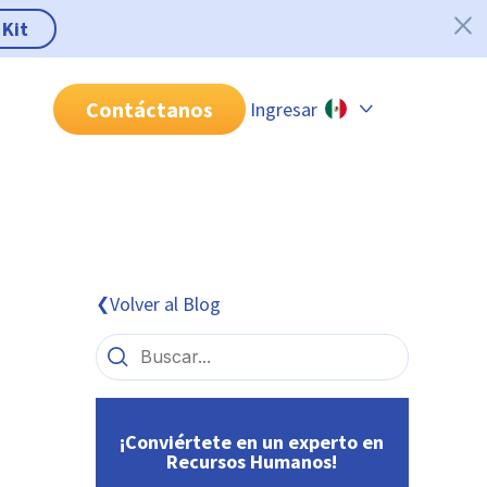
 Kit
Contáctanos
Ingresar
Chile
Colombia
Perú
México
Volver al Blog
❮
Brasil
¡Conviértete en un experto en
Recursos Humanos!