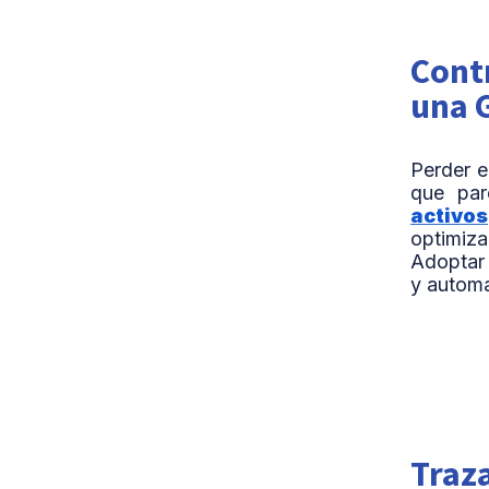
Contr
una 
Perder e
que par
activos
optimiz
Adoptar 
y automa
Traza