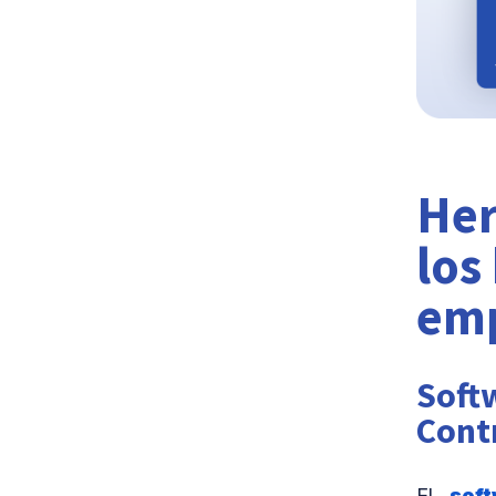
Her
los
em
Softw
Cont
El
sof