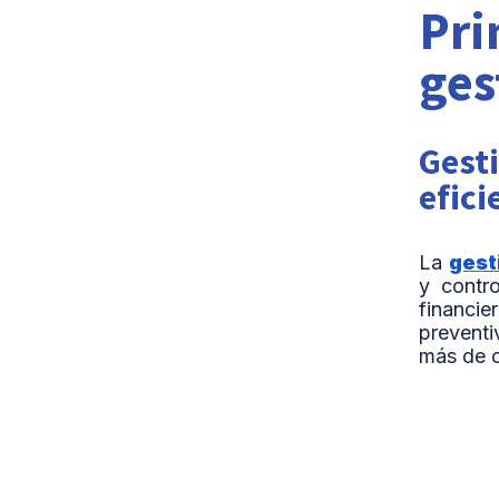
Pri
ges
Gesti
efici
La
gest
y contro
financi
preventi
más de c