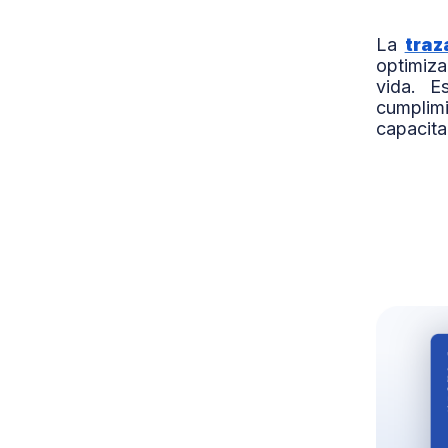
La
traz
optimiza
vida. E
cumplim
capacita