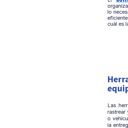
organiza
lo neces
eficient
cuál es 
Herra
equi
Las her
rastrear
o vehícu
la entre