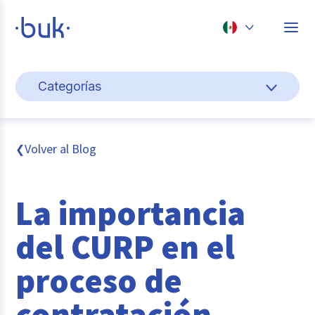
Chile
Categorías
Colombia
Gestión de personas
Perú
México
Cultura y bienestar laboral
Volver al Blog
❮
Brasil
Pago de nómina
La importancia
Transformación digital
del CURP en el
Tendencias y data
proceso de
Novedades
contratación
Entrevistas con expertos