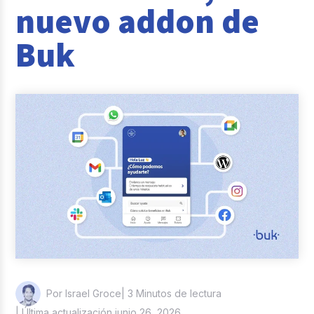
nuevo addon de
Casos de éxito
Buk
Actualidad laboral
| 3 Minutos de lectura
Por Israel Groce
| Última actualización junio 26, 2026