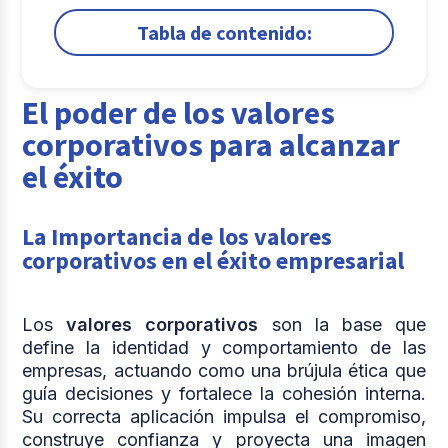
Tabla de contenido:
1.
El poder de los valores corporativos para
alcanzar el éxito
El poder de los valores
2.
Construyendo una organización
corporativos para alcanzar
consciente
el éxito
3.
De los valores a la acción: Transforma la cultura
de tu empresa
La Importancia de los valores
Comparte
corporativos en el éxito empresarial
Los
valores corporativos
son la base que
define la identidad y comportamiento de las
empresas, actuando como una brújula ética que
guía decisiones y fortalece la cohesión interna.
Su correcta aplicación impulsa el compromiso,
construye confianza y proyecta una imagen