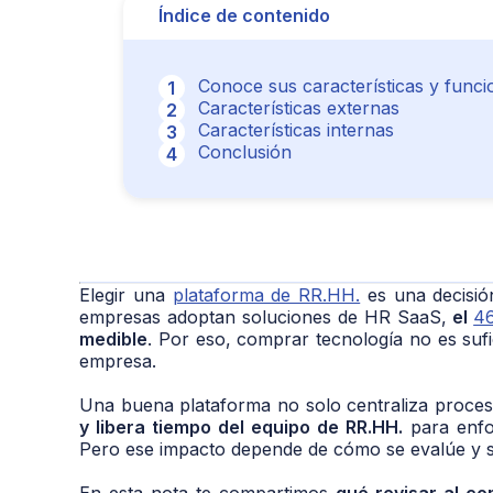
Índice de contenido
Conoce sus características y funci
Características externas
Características internas
Conclusión
Elegir una
plataforma de RR.HH.
es una decisión
empresas adoptan soluciones de HR SaaS,
el
4
medible
. Por eso, comprar tecnología no es sufic
empresa.
Una buena plataforma no solo centraliza proce
y libera tiempo del equipo de RR.HH.
para enfo
Pero ese impacto depende de cómo se evalúe y s
En esta nota te compartimos
qué revisar al c