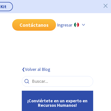
 Kit
Contáctanos
Ingresar
Chile
Colombia
Perú
México
Volver al Blog
❮
Brasil
¡Conviértete en un experto en
Recursos Humanos!