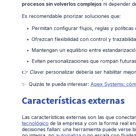
procesos sin volverlos complejos
ni depender de
Es recomendable priorizar soluciones que:
Permitan configurar flujos, reglas y política
Ofrezcan flexibilidad con control y trazabilida
Mantengan un equilibrio entre estandarizació
Eviten personalizaciones que rompan futuras
👉
Clave:
personalizar debería ser habilitar mej
✨
Quizás te pueda interesar:
Apex Systems: cómo 
Características externas
Las características externas son las que conecta
tecnológico
de la empresa y con la forma real en
decisiones fallan: una herramienta puede verse 
no integra, no
automatiza
o no escala con fluidez