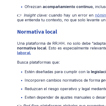
Ofrezcan
acompañamiento continuo
, inclu
👉
Insight clave:
cuando hay un error en
nómi
que entienda tu contexto, no que solo levante un 
Normativa local
Una plataforma de RR.HH. no solo debe “adaptar
normativa local
. Esto es especialmente releva
laboral.
Busca plataformas que:
Estén diseñadas para cumplir con la
legislac
Incorporen cambios normativos de forma
pr
Reduzcan el riesgo operativo y legal mediant
Eviten depender de ajustes manuales o desarr
👉
Red flag:
plataformas globales que prometen c