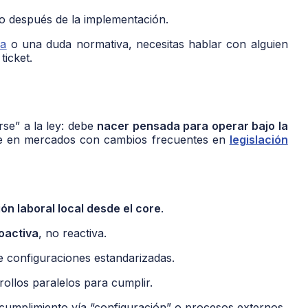
so después de la implementación.
na
o una duda normativa, necesitas hablar con alguien
ticket.
se” a la ley: debe
nacer pensada para operar bajo la
nte en mercados con cambios frecuentes en
legislación
ión laboral local desde el core
.
oactiva
, no reactiva.
e configuraciones estandarizadas.
ollos paralelos para cumplir.
umplimiento vía “configuración” o procesos externos.