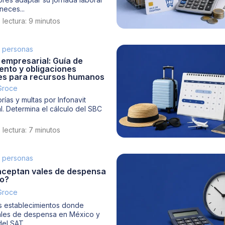
neces...
lectura: 9 minutos
e personas
 empresarial: Guía de
ento y obligaciones
es para recursos humanos
 Groce
orías y multas por Infonavit
l. Determina el cálculo del SBC
lectura: 7 minutos
e personas
ceptan vales de despensa
o?
 Groce
s establecimientos donde
ales de despensa en México y
del SAT...