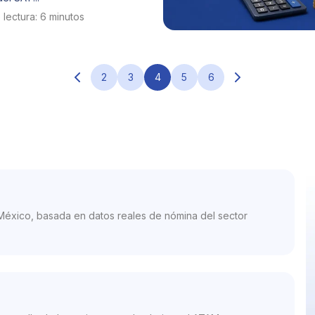
lectura: 6 minutos
2
3
4
5
6
México, basada en datos reales de nómina del sector