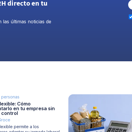
H directo en tu
 las últimas noticias de
e personas
lexible: Cómo
tarlo en tu empresa sin
 control
 Groce
flexible permite a los
res adaptar su jornada laboral