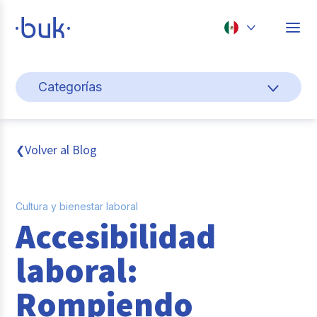
Chile
Categorías
Colombia
Gestión de personas
Perú
México
Cultura y bienestar laboral
Volver al Blog
❮
Brasil
Pago de nómina
Cultura y bienestar laboral
Transformación digital
Accesibilidad
Tendencias y data
laboral:
Novedades
Rompiendo
Entrevistas con expertos