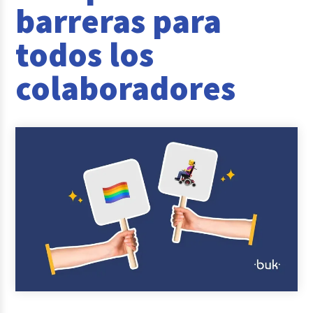
barreras para
Casos de éxito
todos los
Actualidad laboral
colaboradores