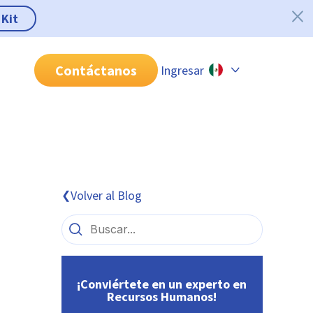
 Kit
Contáctanos
Ingresar
Chile
Colombia
Perú
México
Volver al Blog
❮
Brasil
¡Conviértete en un experto en
Recursos Humanos!