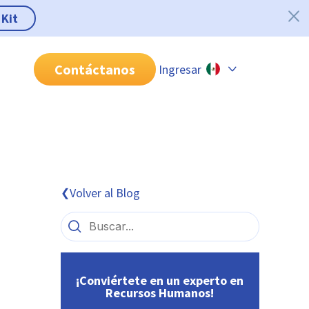
 Kit
Contáctanos
Ingresar
Chile
Colombia
Perú
México
Volver al Blog
❮
Brasil
¡Conviértete en un experto en
Recursos Humanos!