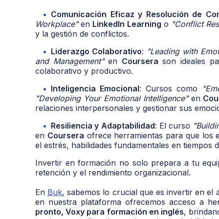
Comunicación Eficaz y Resolución de Con
Workplace"
en
LinkedIn Learning
o
"Conflict Res
y la gestión de conflictos.
Liderazgo Colaborativo
:
"Leading with Emoti
and Management"
en
Coursera
son ideales pa
colaborativo y productivo.
Inteligencia Emocional
: Cursos como
"Emo
"Developing Your Emotional Intelligence"
en
Cou
relaciones interpersonales y gestionar sus emoc
Resiliencia y Adaptabilidad
: El curso
"Buildi
en
Coursera
ofrece herramientas para que los 
el estrés, habilidades fundamentales en tiempos 
Invertir en formación no solo prepara a tu equi
retención y el rendimiento organizacional.
En
Buk
, sabemos lo crucial que es invertir en el
en nuestra plataforma ofrecemos acceso a h
pronto, Voxy para formación en inglés
, brindan