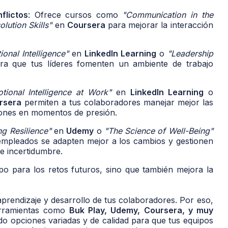
flictos
: Ofrece cursos como
"Communication in the
olution Skills"
en
Coursera
para mejorar la interacción
onal Intelligence"
en
LinkedIn Learning
o
"Leadership
ra que tus líderes fomenten un ambiente de trabajo
tional Intelligence at Work"
en
LinkedIn Learning
o
rsera
permiten a tus colaboradores manejar mejor las
iones en momentos de presión.
ng Resilience"
en
Udemy
o
"The Science of Well-Being"
empleados se adapten mejor a los cambios y gestionen
de incertidumbre.
po para los retos futuros, sino que también mejora la
 aprendizaje y desarrollo de tus colaboradores. Por eso,
erramientas como
Buk Play, Udemy, Coursera, y muy
do opciones variadas y de calidad para que tus equipos